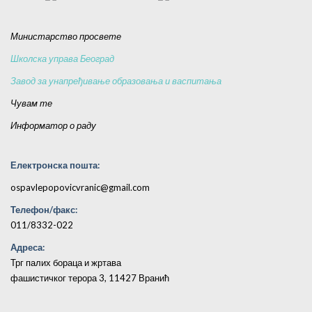
Министарство просвете
Школска управа Београд
Завод за унапређивање образовања и васпитања
Чувам те
Информатор о раду
Електронска пошта:
ospavlepopovicvranic@gmail.com
Телефон/факс:
011/8332-022
Адреса:
Трг палих бораца и жртава
фашистичког терора 3, 11427 Вранић