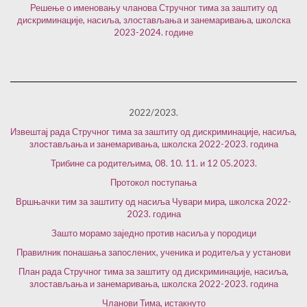
Решење о именовању чланова Стручног тима за заштиту од
дискриминације, насиља, злостављања и занемаривања, школска
2023-2024. године
2022/2023.
Извештај рада Стручног тима за заштиту од дискриминације, насиља,
злостављања и занемаривања, школска 2022-2023. година
Трибине са родитељима, 08. 10. 11. и 12 05.2023.
Протокол поступања
Вршњачки тим за заштиту од насиља Чувари мира, школска 2022-
2023. година
Зашто морамо заједно против насиља у породици
Правилник понашања запослених, ученика и родитеља у установи
План рада Стручног тима за заштиту од дискриминације, насиља,
злостављања и занемаривања, школска 2022-2023. година
Чланови Тима, истакнуто