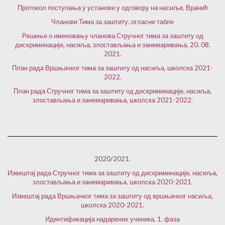
Протокол поступања у установи у одговору на насиље, Вранић
Чланови Тима за заштиту, огласне табле
Решење о именовању чланова Стручног тима за заштиту од
дискриминације, насиља, злостављања и занемаривања, 20. 08.
2021.
План рада Вршњачког тима за заштиту од насиља, школска 2021-
2022.
План рада Стручног тима за заштиту од дискриминације, насиља,
злостављања и занемаривања, школска 2021-2022.
2020/2021.
Извештај рада Стручног тима за заштиту од дискриминације, насиља,
злостављања и занемаривањa, школска 2020-2021.
Извештај рада Вршњачког тима за заштиту од вршњачког насиља,
школска 2020-2021.
Идентификација надарених ученика, 1. фаза