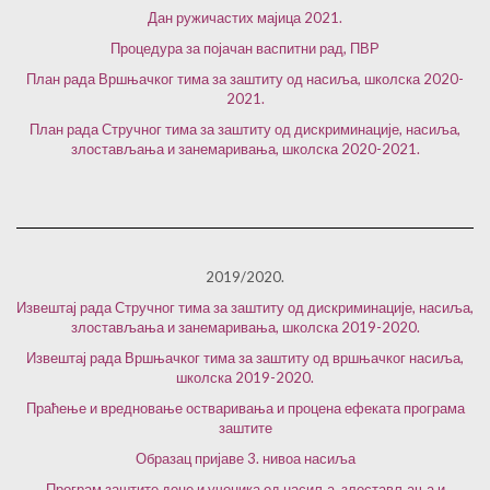
Дан ружичастих мајица 2021.
Процедура за појачан васпитни рад, ПВР
План рада Вршњачког тима за заштиту од насиља, школска 2020-
2021.
План рада Стручног тима за заштиту од дискриминације, насиља,
злостављања и занемаривања, школска 2020-2021.
2019/2020.
Извештај рада Стручног тима за заштиту од дискриминације, насиља,
злостављања и занемаривања, школска 2019-2020.
Извештај рада Вршњачког тима за заштиту од вршњачког насиља,
школска 2019-2020.
Праћење и вредновање остваривања и процена ефеката програма
заштите
Образац пријаве 3. нивоа насиља
Програм заштите деце и ученика од насиља, злостављања и