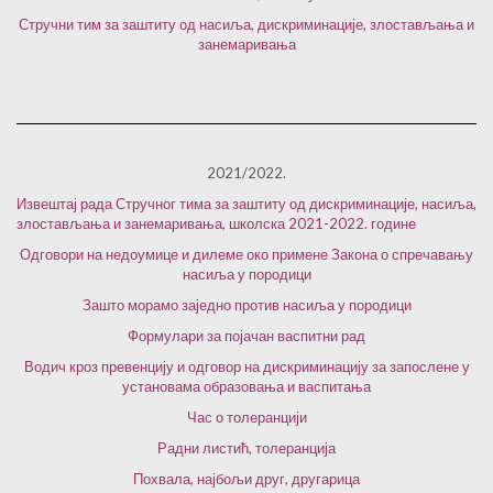
Стручни тим за заштиту од насиља, дискриминације, злостављања и
занемаривања
2021/2022.
Извештај рада Стручног тима за заштиту од дискриминације, насиља,
злостављања и занемаривања, школска 2021-2022. године
Одговори на недоумице и дилеме око примене Закона о спречавању
насиља у породици
Зашто морамо заједно против насиља у породици
Формулари за појачан васпитни рад
Водич кроз превенцију и одговор на дискриминацију за запослене у
установама образовања и васпитања
Час о толеранцији
Радни листић, толеранција
Похвала, најбољи друг, другарица