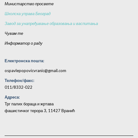
Министарство просвете
Школска управа Београд
Завод за унапређивање образовања и васпитања
Чувам те
Информатор о раду
Електронска пошта:
ospavlepopovicvranic@gmail.com
Телефон/факс:
011/8332-022
Адреса:
Трг палих бораца и жртава
фашистичког терора 3, 11427 Вранић