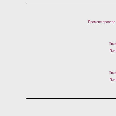
Писмене провере 
Писм
Пис
Писм
Пис