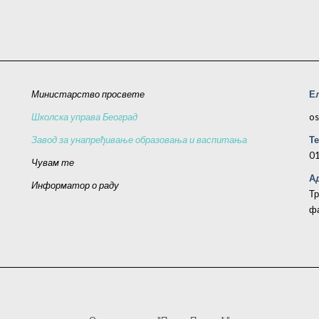
Министарство просвете
Е
Школска управа Београд
os
Завод за унапређивање образовања и васпитања
Т
0
Чувам те
Ад
Информатор о раду
Тр
фа