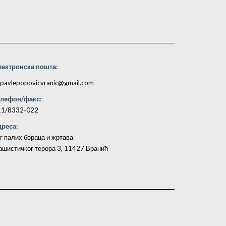
лектронска пошта:
pavlepopovicvranic@gmail.com
елефон/факс:
11/8332-022
реса:
г палих бораца и жртава
шистичког терора 3, 11427 Вранић