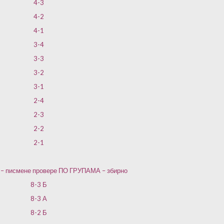
4-3
4-2
4-1
3-4
3-3
3-2
3-1
2-4
2-3
2-2
2-1
и – писмене провере ПО ГРУПАМА – збирно
8-3 Б
8-3 А
8-2 Б