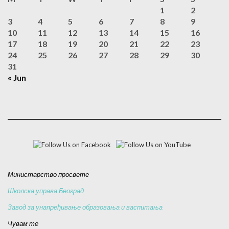
1
2
3
4
5
6
7
8
9
10
11
12
13
14
15
16
17
18
19
20
21
22
23
24
25
26
27
28
29
30
31
« Jun
Министарство просвете
Школска управа Београд
Завод за унапређивање образовања и васпитања
Чувам те