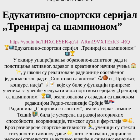
Едукативно-спортски серијал
,,Тренирај са шампионом”
https://youtu.be/JiHXCESEK-g?si=ARm19VXTEzK3_-RQ
Едукативно-спортски серијал ,,Тренирај са шампионом”
У оквиру унапређивања образовно-васпитног рада и
подстицања активног, здравог и креативног начина учења
, у школи су реализоване радионице обогаћеног
једносменског рада: „Спортови са лоптом“
и „Пројекат,
конкурс, идеја“
, које су биле у функцији припреме
ученика за учешће у едукативно-спортском серијалу „Тренирај
са шампионом“
, реализованом у сарадњи са школском
редакцијом Радио-телевизије Србије
.
Радионица „Спортови са лоптом“, реализаторке Јасмине
Тешић
, била је усмерена на развој моторичких
способности, координације, тимског духа и фер-плеја
.
Кроз разноврсне спортске активности
, ученици су стекли
сигурност и самопоуздање
, што је значајно допринело
њиховој спремности за активно учешће у снимању емисије и