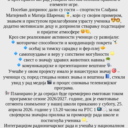
елементе игре.
Посебан допринос дали су гости – спортисти Слађана
Матијевић и Матија Шаренац
, који су својим примером,
знањем и приступом прилагођеним узрасту ученика
,
додатно мотивисали децу и допринели стварању подстицајне
и пријатне атмосфере
.
Кроз све реализоване активности ученици су развијали:
моторичке способности и координацију покрета
осећај за тимску сарадњу и фер-плеј
самопоуздање и веру у сопствене могућности
свест о значају здравих животних навика
комуникацијске и презентационе вештине
Учешће у овом пројекту имало је вишеструки значај
–
ученици су, поред стицања нових знања и вештина
, стекли
увид у рад медија
и процес снимања телевизијског
програма.
Планирано је да серијал буде премијерно емитован током
програмске сезоне 2026/2027. године, док је емитовање
сегмента снимљеног у нашој школи приказано у суботу, 25.
априла 2026. године у 13.20 часова на РТС 1
, за нас
својеврсна значајна прилика за промоцију рада школе и
постигнућа ученика
.
Интеграцијом радионичарског рада и учешћа у националном