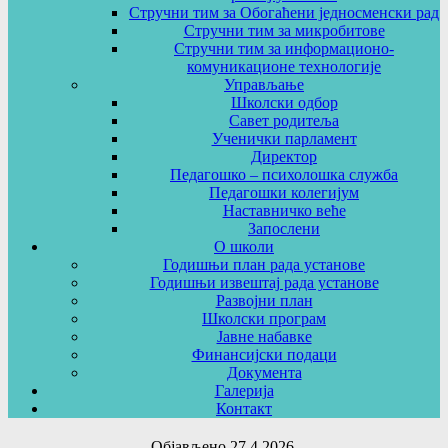
Стручни тим за Обогаћени једносменски рад
Стручни тим за микробитове
Стручни тим за информационо-
комуникационе технологије
Управљање
Школски одбор
Савет родитеља
Ученички парламент
Директор
Педагошко – психолошка служба
Педагошки колегијум
Наставничко веће
Запослени
О школи
Годишњи план рада установе
Годишњи извештај рада установе
Развојни план
Школски програм
Јавне набавке
Финансијски подаци
Документа
Галерија
Контакт
Објављено 27.4.2026.