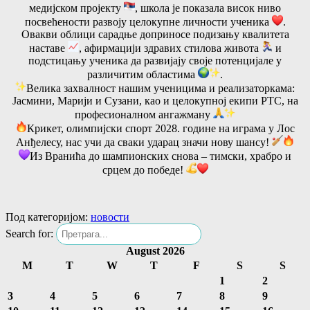
медијском пројекту
, школа је показала висок ниво
посвећености развоју целокупне личности ученика
.
Овакви облици сарадње доприносе подизању квалитета
наставе
, афирмацији здравих стилова живота
и
подстицању ученика да развијају своје потенцијале у
различитим областима
.
Велика захвалност нашим ученицима и реализаторкама:
Јасмини, Марији и Сузани, као и целокупној екипи РТС, на
професионалном ангажману
Крикет, олимпијски спорт 2028. године на играма у Лос
Анђелесу, нас учи да сваки ударац значи нову шансу!
Из Вранића до шампионских снова – тимски, храбро и
срцем до победе!
Под категоријом:
новости
Search for:
August 2026
M
T
W
T
F
S
S
1
2
3
4
5
6
7
8
9