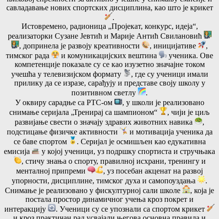
савладавање нових спортских дисциплина, као што је крикет
.
Истовремено, радионица „Пројекат, конкурс, идеја“,
реализаторки Сузане Јевтић и Марије Антић Свилановић
, допринела је развоју креативности
, иницијативе
,
тимског рада
и комуникацијских вештина
ученика. Ове
компетенције показале су се као изузетно значајне током
учешћа у телевизијском формату
, где су ученици имали
прилику да се изразе, сарађују и представе своју школу у
позитивном светлу
.
У оквиру сарадње са РТС-ом
, у школи је реализовано
снимање серијала „Тренирај са шампионом“
, чији је циљ
развијање свести о значају здравих животних навика
,
подстицање физичке активности
и мотивација ученика да
се баве спортом
. Серијал је осмишљен као едукативна
емисија
у којој ученици, уз подршку спортиста и стручњака
, стичу знања о спорту, правилној исхрани, тренингу и
менталној припреми
, уз посебан акценат на развој
упорности, дисциплине, тимског духа и самопоуздања
.
Снимање је реализовано у фискултурној сали школе
, која је
постала простор динамичног учења кроз покрет и
интеракцију
. Ученици су се упознали са спортом крикет
и кроз практичан рад усвајали његова основна правила и