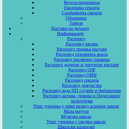
Весела радионица
Еколошка секција
Саобраћајна секција
Обазривко
Табеле
Настава на даљину
Информације
Распоред
Распоред часова
Распоред трајања наставе
Распоред отворених врата
Распоред писмених провера
Распоред додатне и допунске наставе
Распоред ОЈР
Распоред ОИН
Распоред секција
Распоред дежурства
Распоред рада ПП службе и библиотеке
Распоред актива, тимова и Педагошког
колегијума
Упис ученика у први разред основне школе
Мала матура
Музичка школа
Упис ученика у средње школе
Школски календар