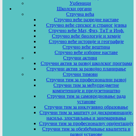
Уџбеници
Школски органи
Стручна већа
Стручно веће разредне наставе
Стручно веће српског и страног језика
Стручно веће Мат, Физ, ТиТ и Инф.
Стручно веће биологије и хемије
Стручно веће историје и географије
Стручно веће вештина
Стручно веће изборне наставе
Стручни активи
Стручни актив за развој школског програма
Стручни актив за развојно планирање
Стручни тимови
Стручни тим за професионални развој
Стручни тим за међупредметне
компетенције и предузетништво
Стручни тим за самовредновање рада
установе
Стручни тим за инклузивно образовање
Стручни тим за заштиту од дискриминације,
насиља, злостављања и занемаривања
Стручни тим за професионалну оријентацију
Стручни тим за обезбеђивање квалитета и
развој установе