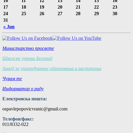
10
11
12
13
14
15
16
17
18
19
20
21
22
23
24
25
26
27
28
29
30
31
« Jun
Министарство просвете
Школска управа Београд
Завод за унапређивање образовања и васпитања
Чувам те
Информатор о раду
Електронска пошта:
ospavlepopovicvranic@gmail.com
Телефон/факс:
011/8332-022