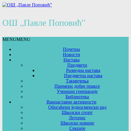
ОШ „Павле Поповић”
MENU
MENU
Почетна
Новости
Настава
Предмети
Разредна настава
Предметна настава
Такмичења
Примери добре праксе
Ученици генерације
Библиотека
Ваннаставне активности
Обогаћени једносменски рад
Школски спорт
Летопис
Школске новине
Секције