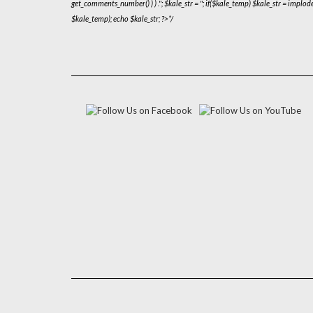
get_comments_number() ) ) .'
'; $kale_str = ''; if($kale_temp) $kale_str = implode
$kale_temp); echo $kale_str; ?>*/