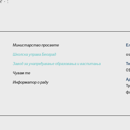
('
-
',
Министарство просвете
Е
Школска управа Београд
os
Завод за унапређивање образовања и васпитања
Т
0
Чувам те
Ад
Информатор о раду
Тр
фа