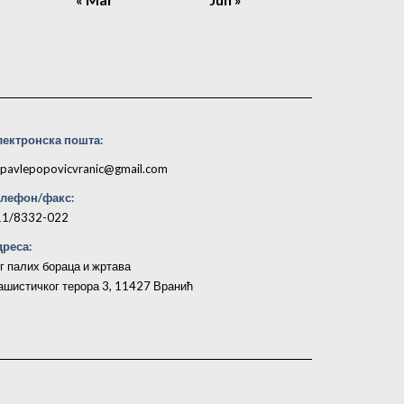
лектронска пошта:
pavlepopovicvranic@gmail.com
елефон/факс:
11/8332-022
реса:
г палих бораца и жртава
шистичког терора 3, 11427 Вранић