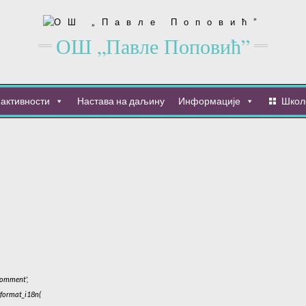
ОШ „Павле Поповић”
активности
Настава на даљину
Информације
Школ
 Comment',
_format_i18n(