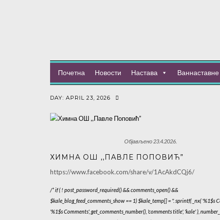
Почетна
Новости
Настава
Ваннаставне 
DAY: APRIL 23, 2026
Објављено 23.4.2026.
ХИМНА ОШ ,,ПАВЛЕ ПОПОВИЋ”
https://www.facebook.com/share/v/1AcAkdCQj6/
/* if ( ! post_password_required() && comments_open() &&
$kale_blog_feed_comments_show == 1) $kale_temp[] = '
'. sprintf( _nx( '%1$s
'%1$s Comments', get_comments_number(), 'comments title', 'kale' ), number