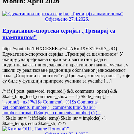
Month: April 2026
Објављено 27.4.2026.
Едукативно-спортски серијал ,,Тренирај са
шампионом”
https://youtu.be/JiHXCESEK-g?si=ARm19VXTEzK3_-RQ
Едукативно-спортски серијал ,,Тренирај са шампионом” У
оквиру унапређивања образовно-васпитног рада и
подстицања активног, здравог и креативног начина учења , у
школи су реализоване радионице обогаћеног једносменског
рада: „Спортови са лоптом“ и „Пројекат, конкурс, идеја“ , које
су биле у функцији припреме ученика за учешће […]
/* if ( ! post_password_required() && comments_open() &&
$kale_blog_feed_comments_show == 1) $kale_temp[] = '
'. sprintf( _nx( '%1$s Comment', '%1$s Comments',
get_comments_number(), 'comments title', 'kale' ),
number_format_i18n( get_comments_number() ) ) .'
'; $kale_str = ''; if($kale_temp) $kale_str = implode('
-
',
$kale_temp); echo $kale_str; ?>*/