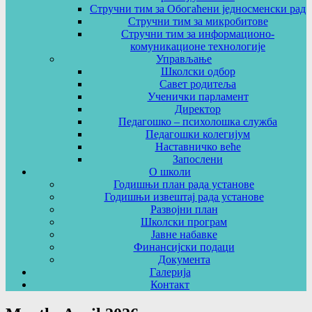
Стручни тим за Обогаћени једносменски рад
Стручни тим за микробитове
Стручни тим за информационо-
комуникационе технологије
Управљање
Школски одбор
Савет родитеља
Ученички парламент
Директор
Педагошко – психолошка служба
Педагошки колегијум
Наставничко веће
Запослени
О школи
Годишњи план рада установе
Годишњи извештај рада установе
Развојни план
Школски програм
Јавне набавке
Финансијски подаци
Документа
Галерија
Контакт