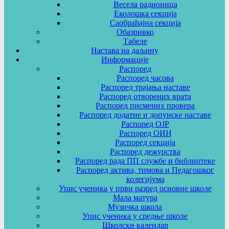
Весела радионица
Еколошка секција
Саобраћајна секција
Обазривко
Табеле
Настава на даљину
Информације
Распоред
Распоред часова
Распоред трајања наставе
Распоред отворених врата
Распоред писмених провера
Распоред додатне и допунске наставе
Распоред ОЈР
Распоред ОИН
Распоред секција
Распоред дежурства
Распоред рада ПП службе и библиотеке
Распоред актива, тимова и Педагошког
колегијума
Упис ученика у први разред основне школе
Мала матура
Музичка школа
Упис ученика у средње школе
Школски календар