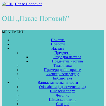
ОШ „Павле Поповић”
MENU
MENU
Почетна
Новости
Настава
Предмети
Разредна настава
Предметна настава
Такмичења
Примери добре праксе
Ученици генерације
Библиотека
Ваннаставне активности
Обогаћени једносменски рад
Школски спорт
Летопис
Школске новине
Секције