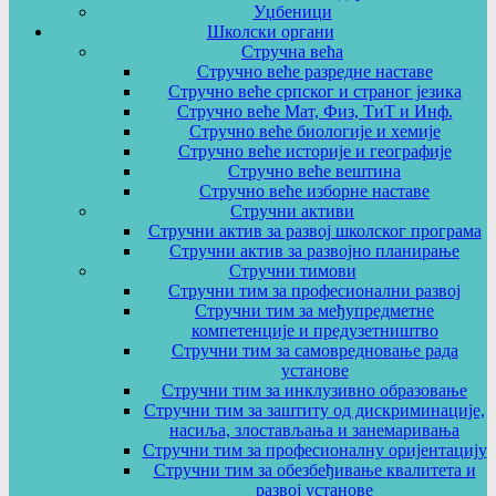
Уџбеници
Школски органи
Стручна већа
Стручно веће разредне наставе
Стручно веће српског и страног језика
Стручно веће Мат, Физ, ТиТ и Инф.
Стручно веће биологије и хемије
Стручно веће историје и географије
Стручно веће вештина
Стручно веће изборне наставе
Стручни активи
Стручни актив за развој школског програма
Стручни актив за развојно планирање
Стручни тимови
Стручни тим за професионални развој
Стручни тим за међупредметне
компетенције и предузетништво
Стручни тим за самовредновање рада
установе
Стручни тим за инклузивно образовање
Стручни тим за заштиту од дискриминације,
насиља, злостављања и занемаривања
Стручни тим за професионалну оријентацију
Стручни тим за обезбеђивање квалитета и
развој установе