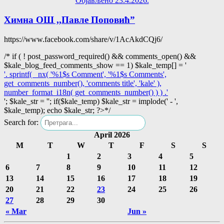
Објављено 23.4.2026.
Химна ОШ ,,Павле Поповић”
https://www.facebook.com/share/v/1AcAkdCQj6/
/* if ( ! post_password_required() && comments_open() &&
$kale_blog_feed_comments_show == 1) $kale_temp[] = '
'. sprintf( _nx( '%1$s Comment', '%1$s Comments',
get_comments_number(), 'comments title', 'kale' ),
number_format_i18n( get_comments_number() ) ) .'
'; $kale_str = ''; if($kale_temp) $kale_str = implode('
-
',
$kale_temp); echo $kale_str; ?>*/
Search for:
April 2026
M
T
W
T
F
S
S
1
2
3
4
5
6
7
8
9
10
11
12
13
14
15
16
17
18
19
20
21
22
23
24
25
26
27
28
29
30
« Mar
Jun »